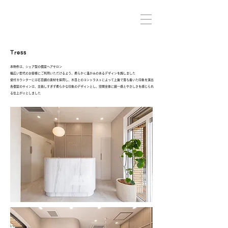
Tress
本物件は、シェア型の個室ヘアサロン
幅広い世代のお客様にご利用いただけるよう、柔らかく温かみのあるデザインを施しました
受付カウンターには石目調の素材を採用し、木目とのコントラストによって上質で落ち着いた印象を演出
各個室のサインは、主張しすぎず柔らかな印象のデザインとし、空間全体に統一感とやさしさを感じられ
る仕上がりとしました