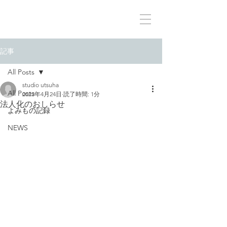
記事
All Posts
studio utsuha
All Posts
2023年4月24日
読了時間: 1分
法人化のおしらせ
よみもの記録
NEWS