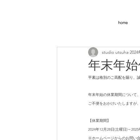
home
studio utsuha
202
年末年始
平素は格別のご高配を賜り、
年末年始の休業期間について
ご不便をおかけいたしますが
【休業期間】
2024年12月28日(土曜日)～20
※ホームページからのお問い合