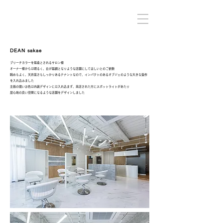
DEAN sakae
ブリーチカラーを得意とされるサロン様
オーナー様からは明るく、白が基調となりような店舗にしてほしいとのご依頼
眺めもよく、天井高さもしっかりあるテナントなので、インパクトのあるオブジェのような大きな造作
を入れ込みました
主張の強いお色は内装デザインには入れ込まず、来店された方にスポットライトがあたり
居心地の良い空間になるような店舗をデザインしました